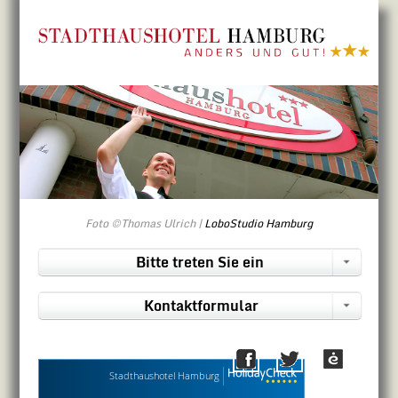
Direkt zum Inhalt
Foto ©Thomas Ulrich |
LoboStudio Hamburg
Bitte treten Sie ein
Kontaktformular
Stadthaushotel Hamburg