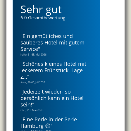
Sehr gut
6.0 Gesamtbewertung
"
Ein gemütliches und
sauberes Hotel mit gutem
Service
"
heike, 61-65, Mai 2026
"
Schönes kleines Hotel mit
leckerem Frühstück. Lage
z...
"
Anne, 56-60, Juli 2026
"
Jederzeit wieder- so
persönlich kann ein Hotel
sein!
"
Olaf, 71+, Mai 2026
"
Eine Perle in der Perle
Hamburg 😊
"